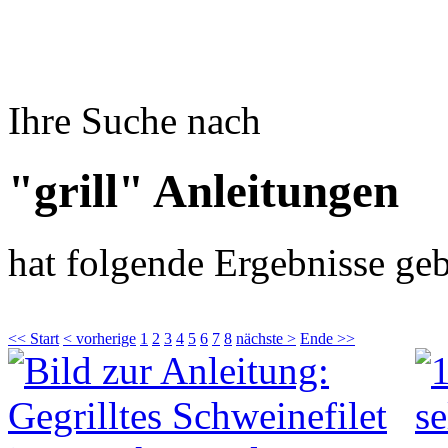
Ihre Suche nach
"grill" Anleitungen
hat folgende Ergebnisse geb
<< Start
< vorherige
1
2
3
4
5
6
7
8
nächste >
Ende >>