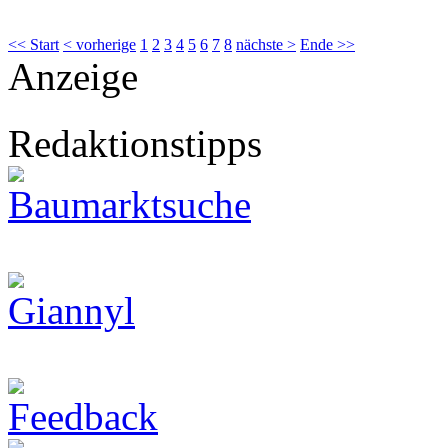
<< Start
< vorherige
1
2
3
4
5
6
7
8
nächste >
Ende >>
Anzeige
Redaktionstipps