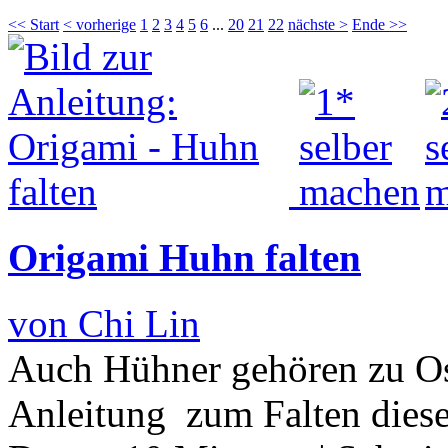
<< Start
< vorherige
1
2
3
4
5
6
...
20
21
22
nächste >
Ende >>
Origami Huhn falten
von Chi Lin
Auch Hühner gehören zu Ost
Anleitung zum Falten diese