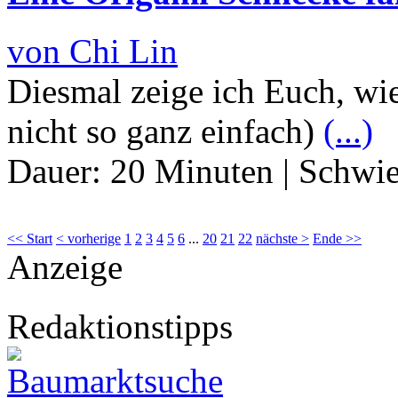
von Chi Lin
Diesmal zeige ich Euch, wie
nicht so ganz einfach)
(...)
Dauer:
20 Minuten
|
Schwie
<< Start
< vorherige
1
2
3
4
5
6
...
20
21
22
nächste >
Ende >>
Anzeige
Redaktionstipps