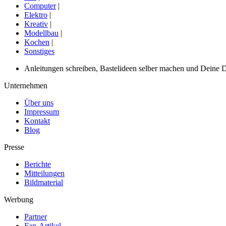
Computer
|
Elektro
|
Kreativ
|
Modellbau
|
Kochen
|
Sonstiges
Anleitungen schreiben, Bastelideen selber machen und Deine DIY
Unternehmen
Über uns
Impressum
Kontakt
Blog
Presse
Berichte
Mitteilungen
Bildmaterial
Werbung
Partner
Fan-Artikel