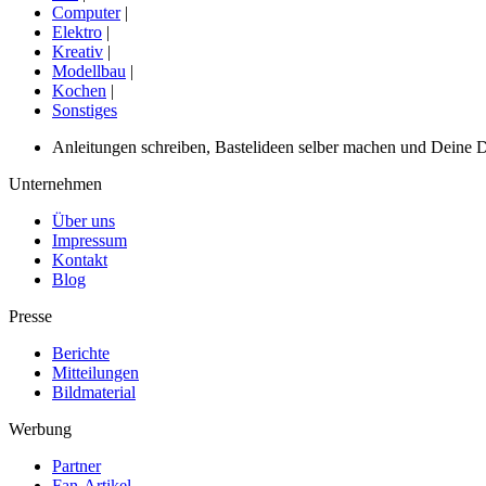
Computer
|
Elektro
|
Kreativ
|
Modellbau
|
Kochen
|
Sonstiges
Anleitungen schreiben, Bastelideen selber machen und Deine DIY
Unternehmen
Über uns
Impressum
Kontakt
Blog
Presse
Berichte
Mitteilungen
Bildmaterial
Werbung
Partner
Fan-Artikel