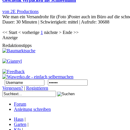
Geschenk verpacken als Schneemann
von 2E Productions
Wie man ein Versandrohr für (Foto )Poster auch im Büro auf die schn
Dauer:
30 Minuten
|
Schwierigkeit:
mittel
|
Aufrufe:
30688
<< Start < vorherige
1
nächste > Ende >>
Anzeige
Redaktionstipps
Vergessen?
|
Registrieren
Forum
Anleitung schreiben
Haus
|
Garten
|
Kfz
|