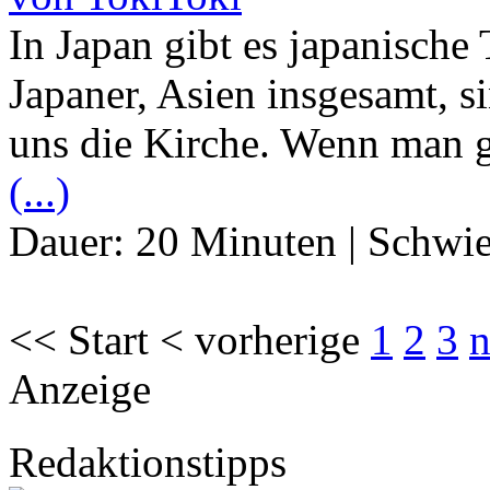
In Japan gibt es japanische
Japaner, Asien insgesamt, s
uns die Kirche. Wenn man gl
(...)
Dauer:
20 Minuten
|
Schwie
<< Start < vorherige
1
2
3
n
Anzeige
Redaktionstipps