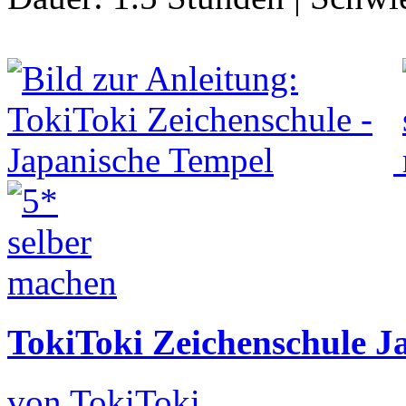
TokiToki Zeichenschule J
von TokiToki