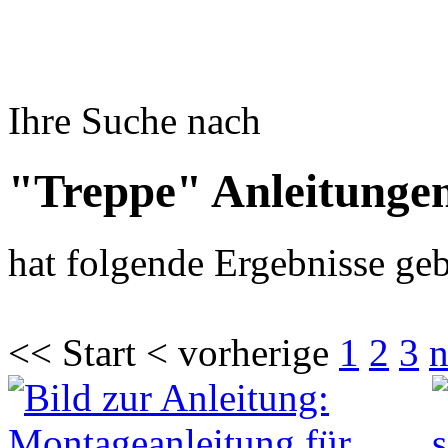
Ihre Suche nach
"Treppe" Anleitunge
hat folgende Ergebnisse geb
<< Start < vorherige
1
2
3
n