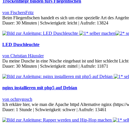
Trockenfliege binden fürs Fliegenfischen
von FischersFritz
Beim Fliegenfischen handelt es sich um eine spezielle Art des Angel
Dauer:
30 Minuten
|
Schwierigkeit:
leicht
|
Aufrufe:
13824
LED Duschleuchte
von Christian Häussler
Da meine Dusche in eine Nische eingebaut ist und hier schlecht Lich
Dauer:
30 Minuten
|
Schwierigkeit:
mittel
|
Aufrufe:
11871
nginx installieren mit php5 auf Debian
von ochnygosch
Ich erkläre hier, wie man die Apache httpd Alternative nginx (https:
Dauer:
1 Stunde
|
Schwierigkeit:
schwer
|
Aufrufe:
13461