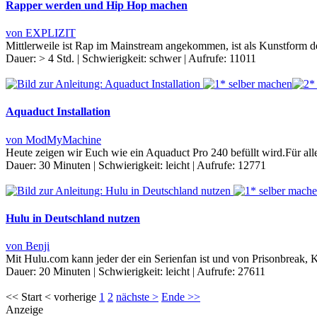
Rapper werden und Hip Hop machen
von EXPLIZIT
Mittlerweile ist Rap im Mainstream angekommen, ist als Kunstform d
Dauer:
> 4 Std.
|
Schwierigkeit:
schwer
|
Aufrufe:
11011
Aquaduct Installation
von ModMyMachine
Heute zeigen wir Euch wie ein Aquaduct Pro 240 befüllt wird.Für alle
Dauer:
30 Minuten
|
Schwierigkeit:
leicht
|
Aufrufe:
12771
Hulu in Deutschland nutzen
von Benji
Mit Hulu.com kann jeder der ein Serienfan ist und von Prisonbreak, 
Dauer:
20 Minuten
|
Schwierigkeit:
leicht
|
Aufrufe:
27611
<< Start < vorherige
1
2
nächste >
Ende >>
Anzeige