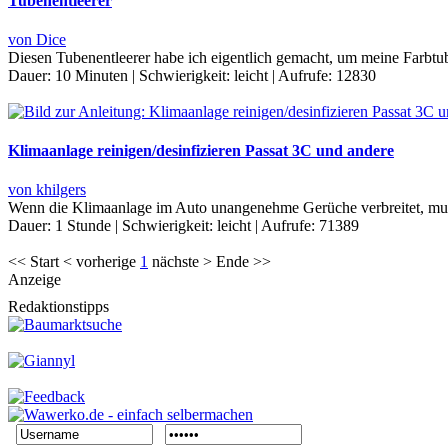
Tubenentleerer
von Dice
Diesen Tubenentleerer habe ich eigentlich gemacht, um meine Farbtub
Dauer:
10 Minuten
|
Schwierigkeit:
leicht
|
Aufrufe:
12830
Klimaanlage reinigen/desinfizieren Passat 3C und andere
von khilgers
Wenn die Klimaanlage im Auto unangenehme Gerüche verbreitet, muss
Dauer:
1 Stunde
|
Schwierigkeit:
leicht
|
Aufrufe:
71389
<< Start < vorherige
1
nächste > Ende >>
Anzeige
Redaktionstipps