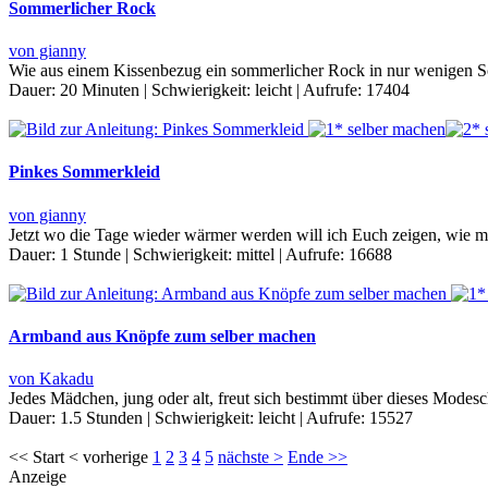
Sommerlicher Rock
von gianny
Wie aus einem Kissenbezug ein sommerlicher Rock in nur wenigen Schr
Dauer:
20 Minuten
|
Schwierigkeit:
leicht
|
Aufrufe:
17404
Pinkes Sommerkleid
von gianny
Jetzt wo die Tage wieder wärmer werden will ich Euch zeigen, wie m
Dauer:
1 Stunde
|
Schwierigkeit:
mittel
|
Aufrufe:
16688
Armband aus Knöpfe zum selber machen
von Kakadu
Jedes Mädchen, jung oder alt, freut sich bestimmt über dieses Mod
Dauer:
1.5 Stunden
|
Schwierigkeit:
leicht
|
Aufrufe:
15527
<< Start < vorherige
1
2
3
4
5
nächste >
Ende >>
Anzeige