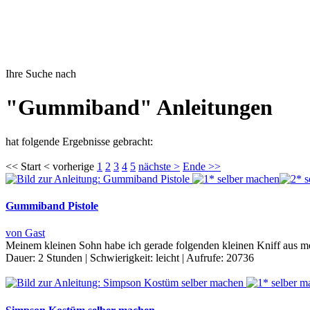
Ihre Suche nach
"Gummiband" Anleitungen
hat folgende Ergebnisse gebracht:
<< Start < vorherige
1
2
3
4
5
nächste >
Ende >>
Gummiband Pistole
von Gast
Meinem kleinen Sohn habe ich gerade folgenden kleinen Kniff aus mei
Dauer:
2 Stunden
|
Schwierigkeit:
leicht
|
Aufrufe:
20736