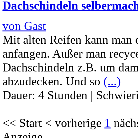
Dachschindeln selbermac
von Gast
Mit alten Reifen kann man e
anfangen. Außer man recyc
Dachschindeln z.B. um dami
abzudecken. Und so
(...)
Dauer:
4 Stunden
|
Schwier
<< Start < vorherige
1
näch
Anzeige