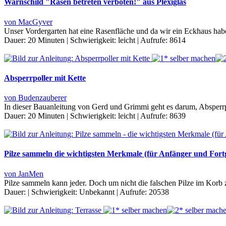
Warnschild "Rasen betreten verboten!" aus Plexiglas
von MacGyver
Unser Vordergarten hat eine Rasenfläche und da wir ein Eckhaus hab
Dauer:
20 Minuten
|
Schwierigkeit:
leicht
|
Aufrufe:
8614
Absperrpoller mit Kette
von Budenzauberer
In dieser Bauanleitung von Gerd und Grimmi geht es darum, Absperrpf
Dauer:
20 Minuten
|
Schwierigkeit:
leicht
|
Aufrufe:
8639
Pilze sammeln die wichtigsten Merkmale (für Anfänger und Fortg
von JanMen
Pilze sammeln kann jeder. Doch um nicht die falschen Pilze im Kor
Dauer:
|
Schwierigkeit:
Unbekannt
|
Aufrufe:
20538