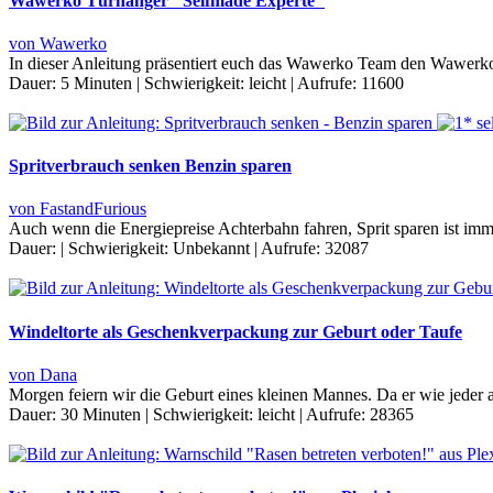
Wawerko Türhänger "Selfmade Experte"
von Wawerko
In dieser Anleitung präsentiert euch das Wawerko Team den Wawerko 
Dauer:
5 Minuten
|
Schwierigkeit:
leicht
|
Aufrufe:
11600
Spritverbrauch senken Benzin sparen
von FastandFurious
Auch wenn die Energiepreise Achterbahn fahren, Sprit sparen ist imm
Dauer:
|
Schwierigkeit:
Unbekannt
|
Aufrufe:
32087
Windeltorte als Geschenkverpackung zur Geburt oder Taufe
von Dana
Morgen feiern wir die Geburt eines kleinen Mannes. Da er wie jeder
Dauer:
30 Minuten
|
Schwierigkeit:
leicht
|
Aufrufe:
28365