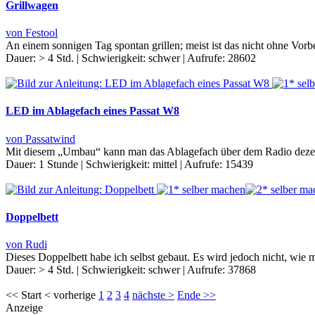
Grillwagen
von Festool
An einem sonnigen Tag spontan grillen; meist ist das nicht ohne Vor
Dauer:
> 4 Std.
|
Schwierigkeit:
schwer
|
Aufrufe:
28602
LED im Ablagefach eines Passat W8
von Passatwind
Mit diesem „Umbau“ kann man das Ablagefach über dem Radio dezen
Dauer:
1 Stunde
|
Schwierigkeit:
mittel
|
Aufrufe:
15439
Doppelbett
von Rudi
Dieses Doppelbett habe ich selbst gebaut. Es wird jedoch nicht, w
Dauer:
> 4 Std.
|
Schwierigkeit:
schwer
|
Aufrufe:
37868
<< Start < vorherige
1
2
3
4
nächste >
Ende >>
Anzeige