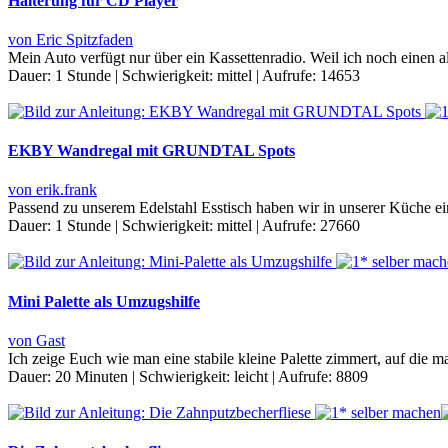
Halterung für CD Player
von Eric Spitzfaden
Mein Auto verfügt nur über ein Kassettenradio. Weil ich noch einen 
Dauer:
1 Stunde
|
Schwierigkeit:
mittel
|
Aufrufe:
14653
EKBY Wandregal mit GRUNDTAL Spots
von erik.frank
Passend zu unserem Edelstahl Esstisch haben wir in unserer Küc
Dauer:
1 Stunde
|
Schwierigkeit:
mittel
|
Aufrufe:
27660
Mini Palette als Umzugshilfe
von Gast
Ich zeige Euch wie man eine stabile kleine Palette zimmert, auf d
Dauer:
20 Minuten
|
Schwierigkeit:
leicht
|
Aufrufe:
8809