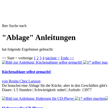
Ihre Suche nach
"Ablage" Anleitungen
hat folgende Ergebnisse gebracht:
<< Start < vorherige
1
2
3
4
nächste >
Ende >>
Küchenablage selbst gemacht!
von Benita Chez Larsson
Du brauchst eine Ablage für die Küche, aber in den Geschäften gibt's
Dauer:
1.5 Stunden
|
Schwierigkeit:
mittel
|
Aufrufe:
13977