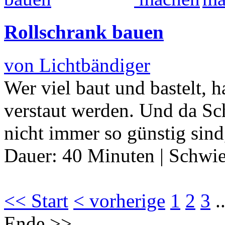
Rollschrank bauen
von Lichtbändiger
Wer viel baut und bastelt, h
verstaut werden. Und da Sc
nicht immer so günstig sin
Dauer:
40 Minuten
|
Schwie
<< Start
< vorherige
1
2
3
.
Ende >>