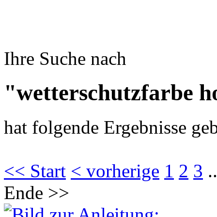
Ihre Suche nach
"wetterschutzfarbe h
hat folgende Ergebnisse geb
<< Start
< vorherige
1
2
3
.
Ende >>