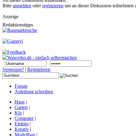
An dieser Diskussion teilnehmen.
Bitte
anmelden
oder
registrieren
um an dieser Diskussion teilnehmen 
Anzeige
Redaktionstipps
Vergessen?
|
Registrieren
Forum
Anleitung schreiben
Haus
|
Garten
|
Kfz
|
Computer
|
Elektro
|
Kreativ
|
Modellbau
|