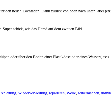
nter den neuen Lochfäden. Dann zurück von oben nach unten, aber jet
e. Super schick, wie das Hemd auf dem zweiten Bild....
ülpen oder über den Boden einer Plastikdose oder eines Wasserglases.
,
Anleitung
,
Wiederverwertung
,
reparieren
,
Wolle
,
selbermachen
,
indivi