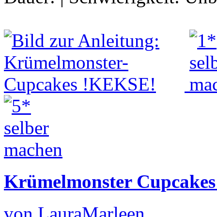
Krümelmonster Cupcake
von LauraMarleen