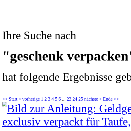
Ihre Suche nach
"geschenk verpacken
hat folgende Ergebnisse geb
<< Start
< vorherige
1
2
3
4
5
6
...
23
24
25
nächste >
Ende >>