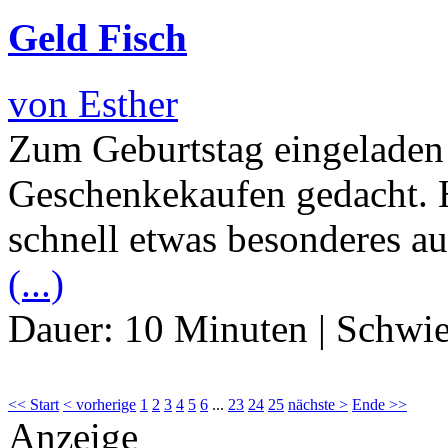
Geld Fisch
von Esther
Zum Geburtstag eingeladen 
Geschenkekaufen gedacht. 
schnell etwas besonderes a
(...)
Dauer:
10 Minuten
|
Schwie
<< Start
< vorherige
1
2
3
4
5
6
...
23
24
25
nächste >
Ende >>
Anzeige