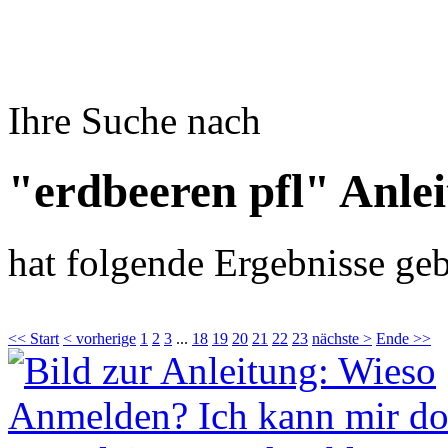
Ihre Suche nach
"erdbeeren pfl" Anle
hat folgende Ergebnisse geb
<< Start
< vorherige
1
2
3
...
18
19
20
21
22
23
nächste >
Ende >>