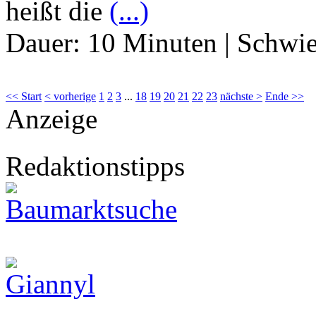
heißt die
(...)
Dauer:
10 Minuten
|
Schwie
<< Start
< vorherige
1
2
3
...
18
19
20
21
22
23
nächste >
Ende >>
Anzeige
Redaktionstipps